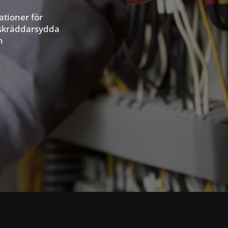
ationer för
 skräddarsydda
h