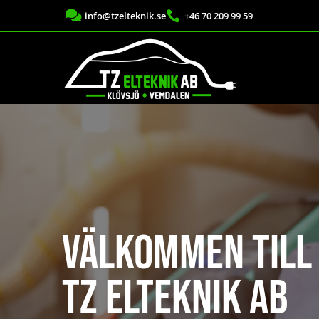


info@tzelteknik.se
+46 70 209 99 59
Välkommen till
TZ Elteknik AB