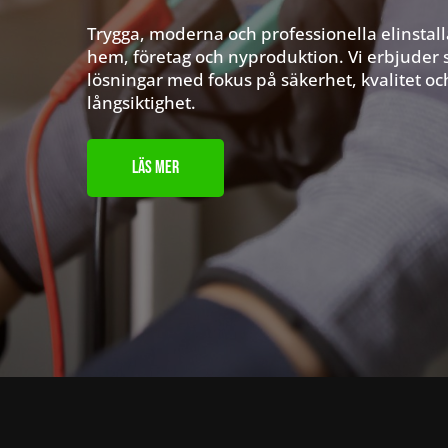
Trygga, moderna och professionella elinstall
hem, företag och nyproduktion. Vi erbjuder
lösningar med fokus på säkerhet, kvalitet oc
långsiktighet.
Läs mer