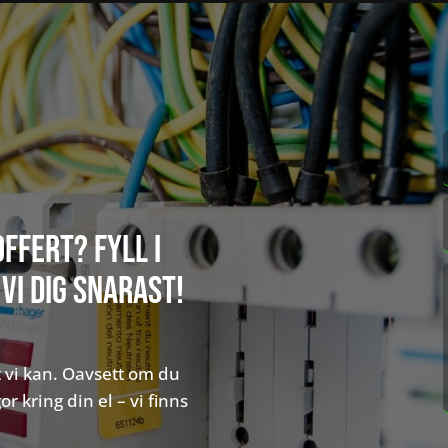
offert? Fyll i
vi dig snarast!
t vi kan. Oavsett om du
r kring din el – vi finns