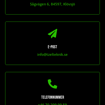
Sågvägen 6, 84597, Klövsjö

E-post
info@tzelteknik.se

Telefonnummer
+46 70 209 99 59