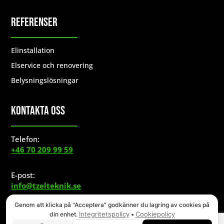
Referenser
Elinstallation
Elservice och renovering
Belysningslösningar
Kontakta Oss
Telefon:
+46 70 209 99 59
E-post:
info@tzelteknik.se
Genom att klicka på "Acceptera" godkänner du lagring av cookies på
Integritetspolicy
Cookiepolicy
din enhet.
•
© COPYRIGHT
2026
, TZ ELTEKNIK AB